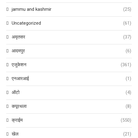
jammu and kashmir
(25)
Uncategorized
(61)
अमृतसर
(37)
आदमपुर
(6)
एजुकेशन
(361)
एनआरआई
(1)
ऑटो
(4)
कपूरथला
(8)
क्राईम
(550)
खेल
(21)