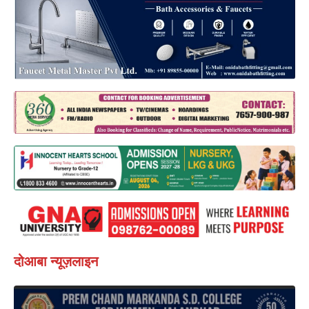
दोआबा न्यूज़लाइन