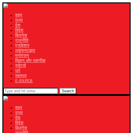
शहर
राज्य
देश
विदेश
बिजनेस
राजनीति
एजुकेशन
लाइफस्टाइल
मनोरंजन
विज्ञान और तकनीक
स्पोर्ट्स
धर्म
स्वास्थ्य
E-PAPER
Search
शहर
राज्य
देश
विदेश
बिजनेस