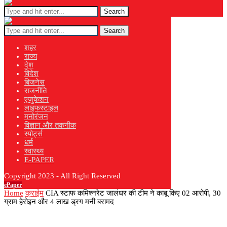
Search
Search
शहर
राज्य
देश
विदेश
बिजनेस
राजनीति
एजुकेशन
लाइफस्टाइल
मनोरंजन
विज्ञान और तकनीक
स्पोर्ट्स
धर्म
स्वास्थ्य
E-PAPER
Copyright 2023 - All Right Reserved
ePaper
Home
क्राईम
CIA स्टाफ कमिश्नरेट जालंधर की टीम ने काबू किए 02 आरोपी, 30
ग्राम हेरोइन और 4 लाख ड्रग मनी बरामद