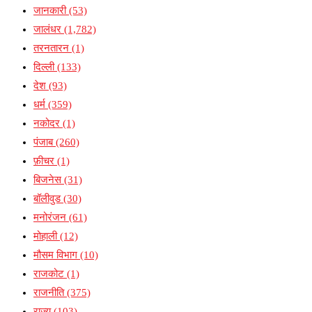
जानकारी
(53)
जालंधर
(1,782)
तरनतारन
(1)
दिल्ली
(133)
देश
(93)
धर्म
(359)
नकोदर
(1)
पंजाब
(260)
फ़ीचर
(1)
बिजनेस
(31)
बॉलीवुड
(30)
मनोरंजन
(61)
मोहाली
(12)
मौसम विभाग
(10)
राजकोट
(1)
राजनीति
(375)
राज्य
(103)