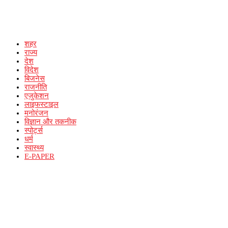
शहर
राज्य
देश
विदेश
बिजनेस
राजनीति
एजुकेशन
लाइफस्टाइल
मनोरंजन
विज्ञान और तकनीक
स्पोर्ट्स
धर्म
स्वास्थ्य
E-PAPER