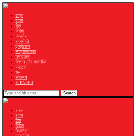
शहर
राज्य
देश
विदेश
बिजनेस
राजनीति
एजुकेशन
लाइफस्टाइल
मनोरंजन
विज्ञान और तकनीक
स्पोर्ट्स
धर्म
स्वास्थ्य
E-PAPER
Search
शहर
राज्य
देश
विदेश
बिजनेस