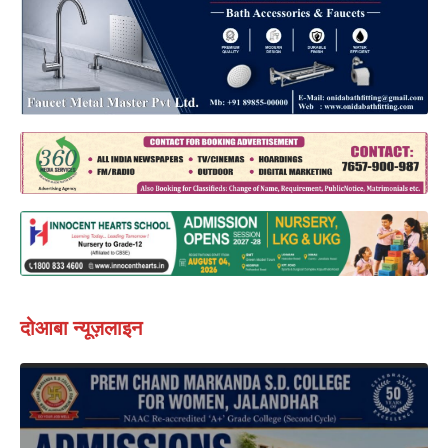
दोआबा न्यूज़लाइन