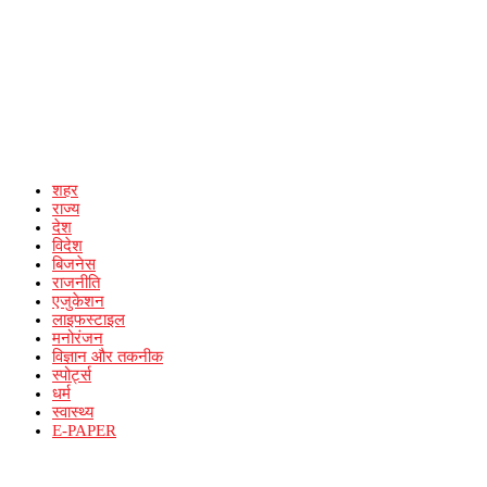
शहर
राज्य
देश
विदेश
बिजनेस
राजनीति
एजुकेशन
लाइफस्टाइल
मनोरंजन
विज्ञान और तकनीक
स्पोर्ट्स
धर्म
स्वास्थ्य
E-PAPER