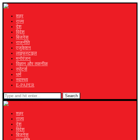
शहर
राज्य
देश
विदेश
बिजनेस
राजनीति
एजुकेशन
लाइफस्टाइल
मनोरंजन
विज्ञान और तकनीक
स्पोर्ट्स
धर्म
स्वास्थ्य
E-PAPER
Search
शहर
राज्य
देश
विदेश
बिजनेस