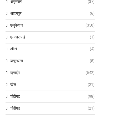
अमृतसर
(37)
आदमपुर
(6)
एजुकेशन
(350)
एनआरआई
(1)
ऑटो
(4)
कपूरथला
(8)
क्राईम
(542)
खेल
(21)
चंडीगढ़
(98)
चंडीगढ़
(21)