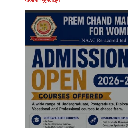
दोआबा न्यूज़लाइन