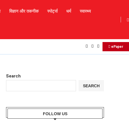
न
विज्ञान और तकनीक
स्पोर्ट्स
धर्म
स्वास्थ्य
Daily Horoscope : मकर राशि बालों को व्यवसाय में आज नए...
ePaper
Search
SEARCH
FOLLOW US