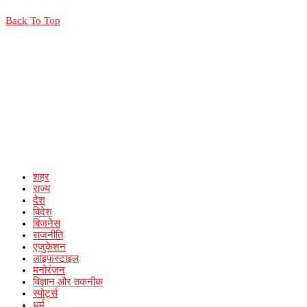
Back To Top
शहर
राज्य
देश
विदेश
बिजनेस
राजनीति
एजुकेशन
लाइफस्टाइल
मनोरंजन
विज्ञान और तकनीक
स्पोर्ट्स
धर्म