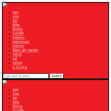
शहर
राज्य
देश
विदेश
बिजनेस
राजनीति
एजुकेशन
लाइफस्टाइल
मनोरंजन
विज्ञान और तकनीक
स्पोर्ट्स
धर्म
स्वास्थ्य
E-PAPER
Search
शहर
राज्य
देश
विदेश
बिजनेस