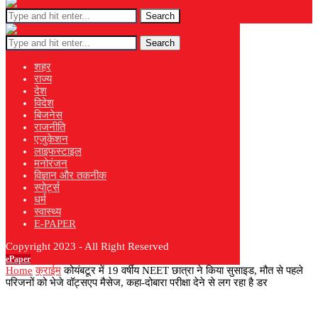
Search
Search
शहर
राज्य
देश
विदेश
बिजनेस
राजनीति
एजुकेशन
लाइफस्टाइल
मनोरंजन
विज्ञान और तकनीक
स्पोर्ट्स
धर्म
स्वास्थ्य
E-PAPER
Copyright 2023 - All Right Reserved
ePaper
Home
क्राईम
कोयंबटूर में 19 वर्षीय NEET छात्रा ने किया सुसाइड, मौत से पहले
परिजनों को भेजे वॉट्सएप मैसेज, कहा-दोबारा परीक्षा देने से लग रहा है डर