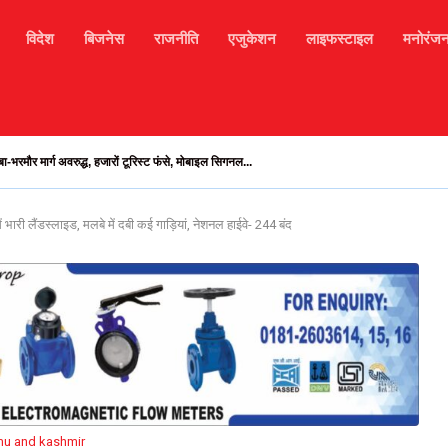
विदेश
बिजनेस
राजनीति
एजुकेशन
लाइफस्टाइल
मनोरंज
ा-भरमौर मार्ग अवरुद्ध, हजारों टूरिस्ट फंसे, मोबाइल सिगनल...
ज का दैनिक राशिफल
ें भारी लैंडस्लाइड, मलबे में दबी कई गाड़ियां, नेशनल हाईवे- 244 बंद
u and kashmir