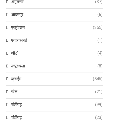
अमृतसर
(37)
आदमपुर
(6)
एजुकेशन
(355)
एनआरआई
(1)
ऑटो
(4)
कपूरथला
(8)
क्राईम
(546)
खेल
(21)
चंडीगढ़
(99)
चंडीगढ़
(23)