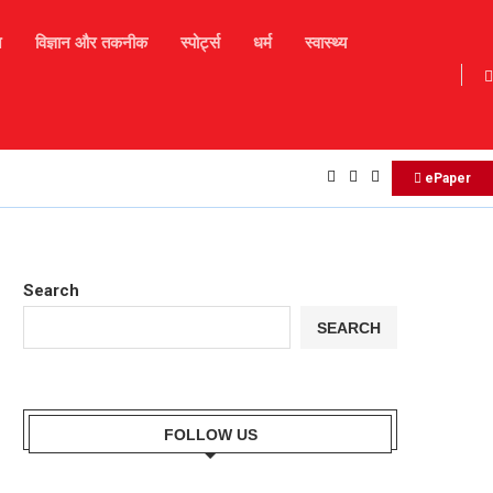
न
विज्ञान और तकनीक
स्पोर्ट्स
धर्म
स्वास्थ्य
Daily Horoscope : मकर राशि बालों को व्यवसाय में आज नए.
ePaper
Search
SEARCH
FOLLOW US