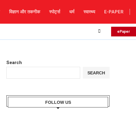
विज्ञान और तकनीक
स्पोर्ट्स
धर्म
स्वास्थ्य
E-PAPER
लैंडस्लाइड के कारण चंबा-भरमौर मार्ग अवरुद्ध, हजारों टूरिस्ट फंसे, म
ePaper
Search
SEARCH
FOLLOW US