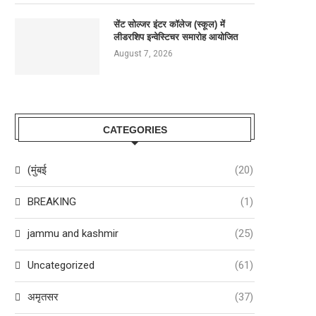
सेंट सोल्जर इंटर कॉलेज (स्कूल) में
लीडरशिप इन्वेस्टिचर समारोह आयोजित
August 7, 2026
CATEGORIES
ेंट सोल्जर इंटर कॉलेज (स्कूल) में लीडरशिप
GNA यूनिवर्सिटी में पंजाब की पहली रो
इन्वेस्टिचर...
सिस्टम...
(मुंबई
(20)
August 7, 2026
August 7, 2026
BREAKING
(1)
jammu and kashmir
(25)
Uncategorized
(61)
अमृतसर
(37)