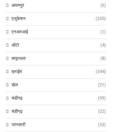
आदमपुर
(6)
एजुकेशन
(355)
एनआरआई
(1)
ऑटो
(4)
कपूरथला
(8)
क्राईम
(544)
खेल
(21)
चंडीगढ़
(99)
चंडीगढ़
(22)
जानकारी
(53)