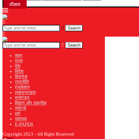
ePaper
Search
Search
शहर
राज्य
देश
विदेश
बिजनेस
राजनीति
एजुकेशन
लाइफस्टाइल
मनोरंजन
विज्ञान और तकनीक
स्पोर्ट्स
धर्म
स्वास्थ्य
E-PAPER
Copyright 2023 - All Right Reserved