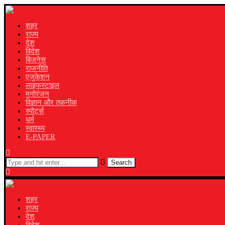
शहर
राज्य
देश
विदेश
बिजनेस
राजनीति
एजुकेशन
लाइफस्टाइल
मनोरंजन
विज्ञान और तकनीक
स्पोर्ट्स
धर्म
स्वास्थ्य
E-PAPER
Search
शहर
राज्य
देश