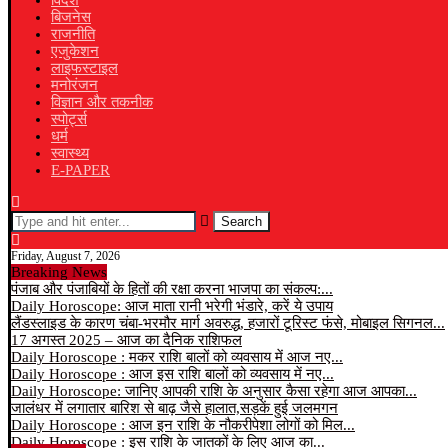
विदेश
बिजनेस
राजनीति
एजुकेशन
लाइफस्टाइल
मनोरंजन
विज्ञान और तकनीक
स्पोर्ट्स
धर्म
स्वास्थ्य
E-PAPER
Search
Friday, August 7, 2026
Breaking News
पंजाब और पंजाबियों के हितों की रक्षा करना भाजपा का संकल्प:...
Daily Horoscope: आज माता रानी भरेगी भंडारे, करें ये उपाय
लैंडस्लाइड के कारण चंबा-भरमौर मार्ग अवरुद्ध, हजारों टूरिस्ट फंसे, मोबाइल सिगनल...
17 अगस्त 2025 – आज का दैनिक राशिफल
Daily Horoscope : मकर राशि बालों को व्यवसाय में आज नए...
Daily Horoscope : आज इस राशि बालों को व्यवसाय में नए...
Daily Horoscope: जानिए आपकी राशि के अनुसार कैसा रहेगा आज आपका...
जालंधर में लगातार बारिश से बाढ़ जैसे हालात,सड़कें हुई जलमगन
Daily Horoscope : आज इन राशि के नौकरीपेशा लोगों को मिल...
Daily Horoscope : इस राशि के जातकों के लिए आज का...