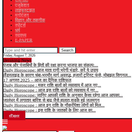
राजनीति
एजुकेशन
लाइफस्टाइल
मनोरंजन
विज्ञान और तकनीक
स्पोर्ट्स
धर्म
स्वास्थ्य
E-PAPER
Search
Friday, August 7, 2026
Breaking News
पंजाब और पंजाबियों के हितों की रक्षा करना भाजपा का संकल्प:...
Daily Horoscope: आज माता रानी भरेगी भंडारे, करें ये उपाय
लैंडस्लाइड के कारण चंबा-भरमौर मार्ग अवरुद्ध, हजारों टूरिस्ट फंसे, मोबाइल सिगनल...
17 अगस्त 2025 – आज का दैनिक राशिफल
Daily Horoscope : मकर राशि बालों को व्यवसाय में आज नए...
Daily Horoscope : आज इस राशि बालों को व्यवसाय में नए...
Daily Horoscope: जानिए आपकी राशि के अनुसार कैसा रहेगा आज आपका...
जालंधर में लगातार बारिश से बाढ़ जैसे हालात,सड़कें हुई जलमगन
Daily Horoscope : आज इन राशि के नौकरीपेशा लोगों को मिल...
Daily Horoscope : इस राशि के जातकों के लिए आज का...
ePaper