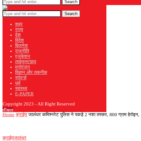
Search
Search
शहर
राज्य
देश
विदेश
बिजनेस
राजनीति
एजुकेशन
लाइफस्टाइल
मनोरंजन
विज्ञान और तकनीक
स्पोर्ट्स
धर्म
स्वास्थ्य
E-PAPER
Copyright 2023 - All Right Reserved
ePaper
Home
क्राईम
जालंधर कमिश्नरेट पुलिस ने पकड़े 2 नशा तस्कर, 800 ग्राम हेरोइन,
क्राईम
जालंधर