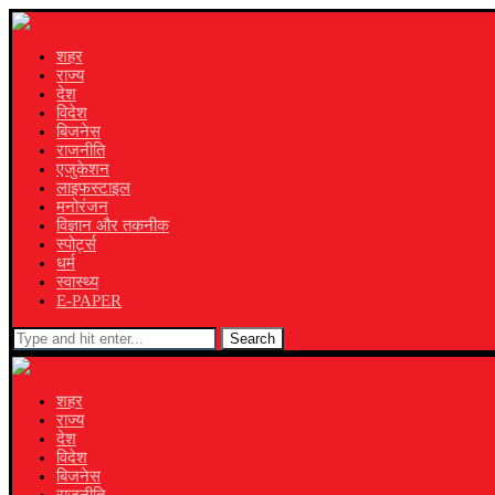
शहर
राज्य
देश
विदेश
बिजनेस
राजनीति
एजुकेशन
लाइफस्टाइल
मनोरंजन
विज्ञान और तकनीक
स्पोर्ट्स
धर्म
स्वास्थ्य
E-PAPER
Search
शहर
राज्य
देश
विदेश
बिजनेस