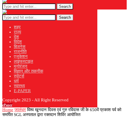
Search
Search
शहर
राज्य
देश
विदेश
बिजनेस
राजनीति
एजुकेशन
लाइफस्टाइल
मनोरंजन
विज्ञान और तकनीक
स्पोर्ट्स
धर्म
स्वास्थ्य
E-PAPER
Copyright 2023 - All Right Reserved
ePaper
Home
जालंधर
विश्व खूनदान दिवस एवं गुरु रविदास जी के 650वें प्रकाश पर्व को
समर्पित SGL अस्पताल द्वारा रक्तदान शिविर आयोजित