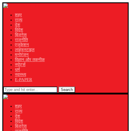
शहर
राज्य
देश
विदेश
बिजनेस
राजनीति
एजुकेशन
लाइफस्टाइल
मनोरंजन
विज्ञान और तकनीक
स्पोर्ट्स
धर्म
स्वास्थ्य
E-PAPER
Search
शहर
राज्य
देश
विदेश
बिजनेस