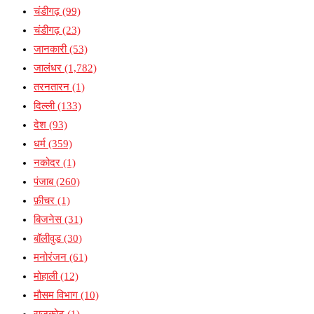
चंडीगढ़
(99)
चंडीगढ़
(23)
जानकारी
(53)
जालंधर
(1,782)
तरनतारन
(1)
दिल्ली
(133)
देश
(93)
धर्म
(359)
नकोदर
(1)
पंजाब
(260)
फ़ीचर
(1)
बिजनेस
(31)
बॉलीवुड
(30)
मनोरंजन
(61)
मोहाली
(12)
मौसम विभाग
(10)
राजकोट
(1)