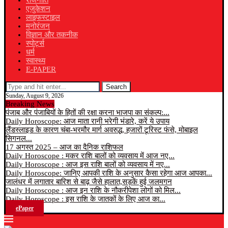
राजनीति
एजुकेशन
लाइफस्टाइल
मनोरंजन
विज्ञान और तकनीक
स्पोर्ट्स
धर्म
स्वास्थ्य
E-PAPER
Search
Sunday, August 9, 2026
Breaking News
पंजाब और पंजाबियों के हितों की रक्षा करना भाजपा का संकल्प:...
Daily Horoscope: आज माता रानी भरेगी भंडारे, करें ये उपाय
लैंडस्लाइड के कारण चंबा-भरमौर मार्ग अवरुद्ध, हजारों टूरिस्ट फंसे, मोबाइल
सिगनल...
17 अगस्त 2025 – आज का दैनिक राशिफल
Daily Horoscope : मकर राशि बालों को व्यवसाय में आज नए...
Daily Horoscope : आज इस राशि बालों को व्यवसाय में नए...
Daily Horoscope: जानिए आपकी राशि के अनुसार कैसा रहेगा आज आपका...
जालंधर में लगातार बारिश से बाढ़ जैसे हालात,सड़कें हुई जलमगन
Daily Horoscope : आज इन राशि के नौकरीपेशा लोगों को मिल...
Daily Horoscope : इस राशि के जातकों के लिए आज का...
ePaper