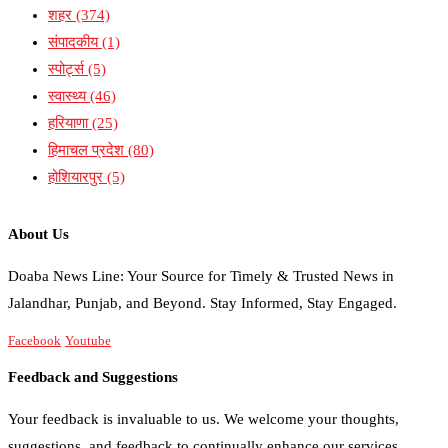
शहर
(374)
संपादकीय
(1)
स्पोर्ट्स
(5)
स्वास्थ्य
(46)
हरियाणा
(25)
हिमाचल प्रदेश
(80)
होशियारपुर
(5)
About Us
Doaba News Line: Your Source for Timely & Trusted News in
Jalandhar, Punjab, and Beyond. Stay Informed, Stay Engaged.
Facebook
Youtube
Feedback and Suggestions
Your feedback is invaluable to us. We welcome your thoughts,
suggestions, and feedback to continually enhance our services.