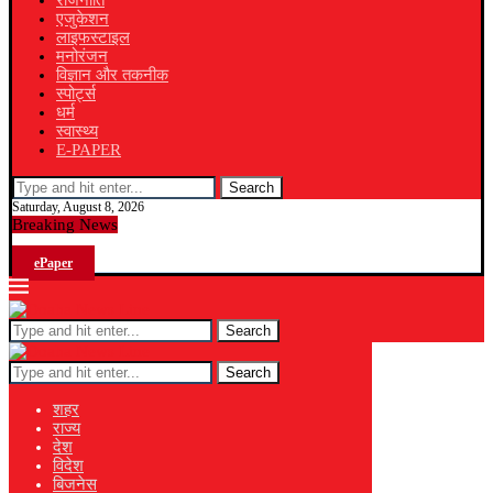
राजनीति
एजुकेशन
लाइफस्टाइल
मनोरंजन
विज्ञान और तकनीक
स्पोर्ट्स
धर्म
स्वास्थ्य
E-PAPER
Search
Saturday, August 8, 2026
Breaking News
ePaper
Search
Search
शहर
राज्य
देश
विदेश
बिजनेस