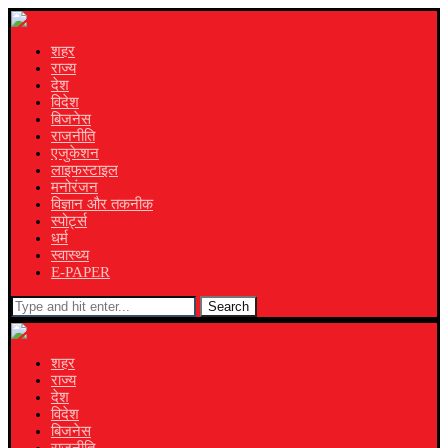
शहर
राज्य
देश
विदेश
बिजनेस
राजनीति
एजुकेशन
लाइफस्टाइल
मनोरंजन
विज्ञान और तकनीक
स्पोर्ट्स
धर्म
स्वास्थ्य
E-PAPER
Search
शहर
राज्य
देश
विदेश
बिजनेस