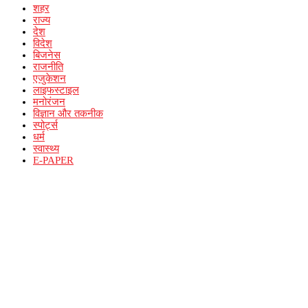
शहर
राज्य
देश
विदेश
बिजनेस
राजनीति
एजुकेशन
लाइफस्टाइल
मनोरंजन
विज्ञान और तकनीक
स्पोर्ट्स
धर्म
स्वास्थ्य
E-PAPER