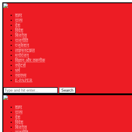
शहर
राज्य
देश
विदेश
बिजनेस
राजनीति
एजुकेशन
लाइफस्टाइल
मनोरंजन
विज्ञान और तकनीक
स्पोर्ट्स
धर्म
स्वास्थ्य
E-PAPER
Search
शहर
राज्य
देश
विदेश
बिजनेस