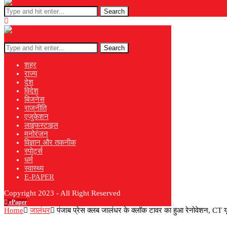
Search
Search
शहर
राज्य
देश
विदेश
बिजनेस
राजनीति
एजुकेशन
लाइफस्टाइल
मनोरंजन
विज्ञान और तकनीक
स्पोर्ट्स
धर्म
स्वास्थ्य
E-PAPER
Copyright 2023 - All Right Reserved
ePaper
Home
जालंधर
पंजाब प्रेस क्लब जालंधर के क्लॉक टावर का हुआ रेनोवेशन, CT य