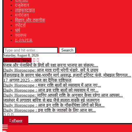
राजनीति
एजुकेशन
लाइफस्टाइल
मनोरंजन
विज्ञान और तकनीक
स्पोर्ट्स
धर्म
स्वास्थ्य
E-PAPER
Search
Saturday, August 8, 2026
Breaking News
पंजाब और पंजाबियों के हितों की रक्षा करना भाजपा का संकल्प:...
Daily Horoscope: आज माता रानी भरेगी भंडारे, करें ये उपाय
लैंडस्लाइड के कारण चंबा-भरमौर मार्ग अवरुद्ध, हजारों टूरिस्ट फंसे, मोबाइल सिगनल...
17 अगस्त 2025 – आज का दैनिक राशिफल
Daily Horoscope : मकर राशि बालों को व्यवसाय में आज नए...
Daily Horoscope : आज इस राशि बालों को व्यवसाय में नए...
Daily Horoscope: जानिए आपकी राशि के अनुसार कैसा रहेगा आज आपका...
जालंधर में लगातार बारिश से बाढ़ जैसे हालात,सड़कें हुई जलमगन
Daily Horoscope : आज इन राशि के नौकरीपेशा लोगों को मिल...
Daily Horoscope : इस राशि के जातकों के लिए आज का...
ePaper