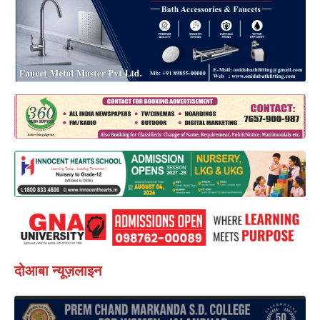
दोआबा न्यूज़लाइन