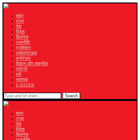
शहर
राज्य
देश
विदेश
बिजनेस
राजनीति
एजुकेशन
लाइफस्टाइल
मनोरंजन
विज्ञान और तकनीक
स्पोर्ट्स
धर्म
स्वास्थ्य
E-PAPER
Search
शहर
राज्य
देश
विदेश
बिजनेस