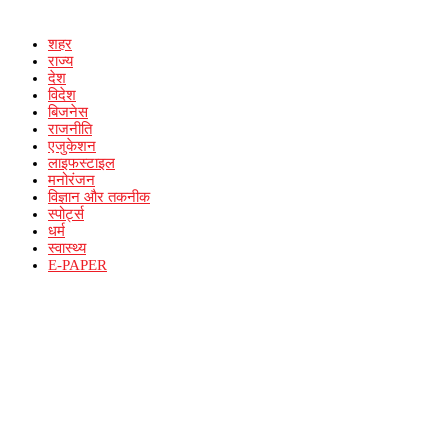
शहर
राज्य
देश
विदेश
बिजनेस
राजनीति
एजुकेशन
लाइफस्टाइल
मनोरंजन
विज्ञान और तकनीक
स्पोर्ट्स
धर्म
स्वास्थ्य
E-PAPER