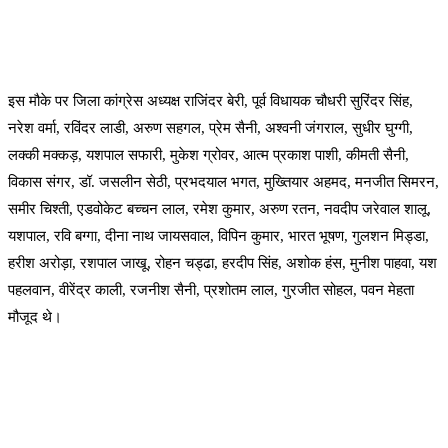
इस मौके पर जिला कांग्रेस अध्यक्ष राजिंदर बेरी, पूर्व विधायक चौधरी सुरिंदर सिंह,
नरेश वर्मा, रविंदर लाडी, अरुण सहगल, प्रेम सैनी, अश्वनी जंगराल, सुधीर घुग्गी,
लक्की मक्कड़, यशपाल सफारी, मुकेश ग्रोवर, आत्म प्रकाश पाशी, कीमती सैनी,
विकास संगर, डॉ. जसलीन सेठी, प्रभदयाल भगत, मुख्तियार अहमद, मनजीत सिमरन,
समीर चिश्ती, एडवोकेट बच्चन लाल, रमेश कुमार, अरुण रतन, नवदीप जरेवाल शालू,
यशपाल, रवि बग्गा, दीना नाथ जायसवाल, विपिन कुमार, भारत भूषण, गुलशन मिड्डा,
हरीश अरोड़ा, रशपाल जाखू, रोहन चड्ढा, हरदीप सिंह, अशोक हंस, मुनीश पाहवा, यश
पहलवान, वीरेंद्र काली, रजनीश सैनी, प्रशोतम लाल, गुरजीत सोहल, पवन मेहता
मौजूद थे।