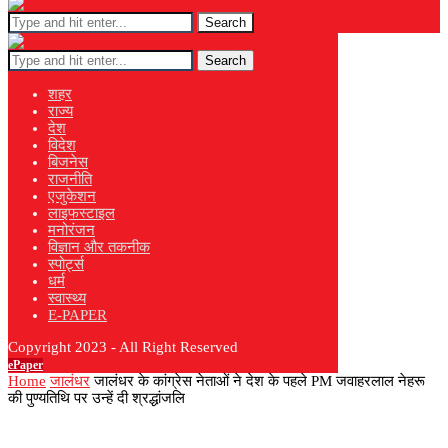
Search
Search
शहर
राज्य
देश
विदेश
बिजनेस
राजनीति
एजुकेशन
लाइफस्टाइल
मनोरंजन
विज्ञान और तकनीक
स्पोर्ट्स
धर्म
स्वास्थ्य
E-PAPER
Copyright 2023 - All Right Reserved
ePaper
Home
जालंधर
जालंधर के कांग्रेस नेताओं ने देश के पहले PM जवाहरलाल नेहरू
की पुण्यतिथि पर उन्हें दी श्रद्धांजलि