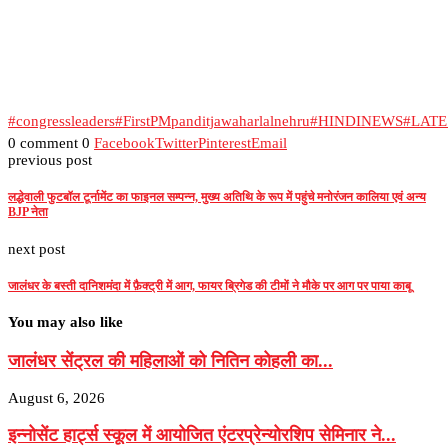
#congressleaders
#FirstPMpanditjawaharlalnehru
#HINDINEWS
#LAT
0 comment
0
Facebook
Twitter
Pinterest
Email
previous post
लद्धेवाली फुटबॉल टूर्नामेंट का फाइनल सम्पन्न, मुख्य अतिथि के रूप में पहुंचे मनोरंजन कालिया एवं अन्य
BJP नेता
next post
जालंधर के बस्ती दानिशमंदा में फ़ैक्ट्री में आग, फायर ब्रिगेड की टीमों ने मौके पर आग पर पाया काबू
You may also like
जालंधर सेंट्रल की महिलाओं को नितिन कोहली का...
August 6, 2026
इन्नोसेंट हार्ट्स स्कूल में आयोजित एंटरप्रेन्योरशिप सेमिनार ने...