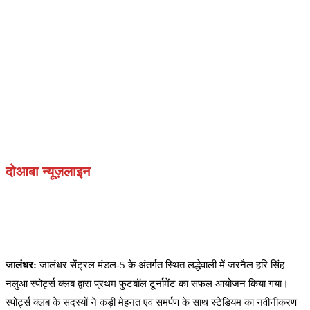
दोआबा न्यूज़लाइन
जालंधर:
जालंधर सेंट्रल मंडल-5 के अंतर्गत स्थित लद्धेवाली में जरनैल हरि सिंह
नलुआ स्पोर्ट्स क्लब द्वारा प्रथम फुटबॉल टूर्नामेंट का सफल आयोजन किया गया।
स्पोर्ट्स क्लब के सदस्यों ने कड़ी मेहनत एवं समर्पण के साथ स्टेडियम का नवीनीकरण