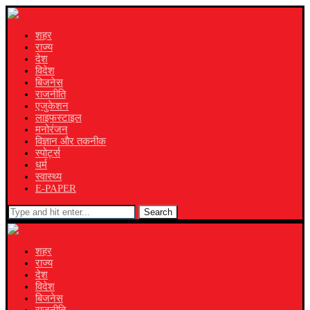
शहर
राज्य
देश
विदेश
बिजनेस
राजनीति
एजुकेशन
लाइफस्टाइल
मनोरंजन
विज्ञान और तकनीक
स्पोर्ट्स
धर्म
स्वास्थ्य
E-PAPER
Search
शहर
राज्य
देश
विदेश
बिजनेस