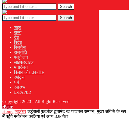
Search
Search
शहर
राज्य
देश
विदेश
बिजनेस
राजनीति
एजुकेशन
लाइफस्टाइल
मनोरंजन
विज्ञान और तकनीक
स्पोर्ट्स
धर्म
स्वास्थ्य
E-PAPER
Copyright 2023 - All Right Reserved
ePaper
Home
जालंधर
लद्धेवाली फुटबॉल टूर्नामेंट का फाइनल सम्पन्न, मुख्य अतिथि के रूप
में पहुंचे मनोरंजन कालिया एवं अन्य BJP नेता