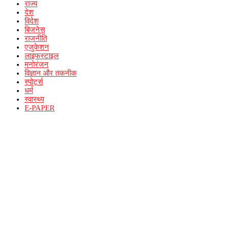
राज्य
देश
विदेश
बिजनेस
राजनीति
एजुकेशन
लाइफस्टाइल
मनोरंजन
विज्ञान और तकनीक
स्पोर्ट्स
धर्म
स्वास्थ्य
E-PAPER