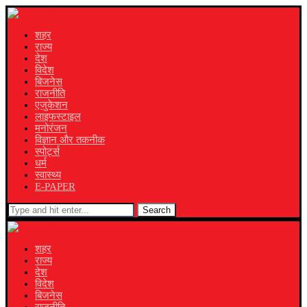
शहर
राज्य
देश
विदेश
बिजनेस
राजनीति
एजुकेशन
लाइफस्टाइल
मनोरंजन
विज्ञान और तकनीक
स्पोर्ट्स
धर्म
स्वास्थ्य
E-PAPER
Search
शहर
राज्य
देश
विदेश
बिजनेस