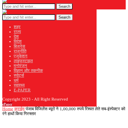
Search
Search
शहर
राज्य
देश
विदेश
बिजनेस
राजनीति
एजुकेशन
लाइफस्टाइल
मनोरंजन
विज्ञान और तकनीक
स्पोर्ट्स
धर्म
स्वास्थ्य
E-PAPER
Copyright 2023 - All Right Reserved
ePaper
Home
क्राईम
पंजाब विजिलेंस ब्यूरो ने 1,00,000 रुपये रिश्वत लेते सब-इंस्पेक्टर को
रंगे हाथों किया गिरफ्तार