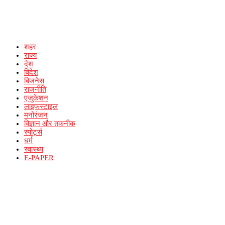
शहर
राज्य
देश
विदेश
बिजनेस
राजनीति
एजुकेशन
लाइफस्टाइल
मनोरंजन
विज्ञान और तकनीक
स्पोर्ट्स
धर्म
स्वास्थ्य
E-PAPER