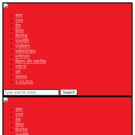
शहर
राज्य
देश
विदेश
बिजनेस
राजनीति
एजुकेशन
लाइफस्टाइल
मनोरंजन
विज्ञान और तकनीक
स्पोर्ट्स
धर्म
स्वास्थ्य
E-PAPER
Search
शहर
राज्य
देश
विदेश
बिजनेस