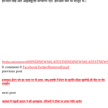
हरजीत सिंह और आईक्यूएसी कन्वीनर प्रो. हरिओम वर्मा भी मौजूद थे।
#educationnews
#HINDINEWS
#LATESTHINDINEWS
#LATESTNEW
0 comment
0
Facebook
Twitter
Pinterest
Email
previous post
इजराइल-ईरान जंग का भारत पर भी असर, जम्मू-कश्मीर में ईरान के सुप्रीम लीडर खामेनेई की मौत पर रोष
प्रदर्शन
next post
जालंधर में स्कूली छात्रा ने की आत्महत्या, परिजनों ने टीचर पर लगाए गंभीर आरोप