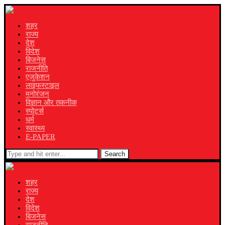
शहर
राज्य
देश
विदेश
बिजनेस
राजनीति
एजुकेशन
लाइफस्टाइल
मनोरंजन
विज्ञान और तकनीक
स्पोर्ट्स
धर्म
स्वास्थ्य
E-PAPER
Search
शहर
राज्य
देश
विदेश
बिजनेस