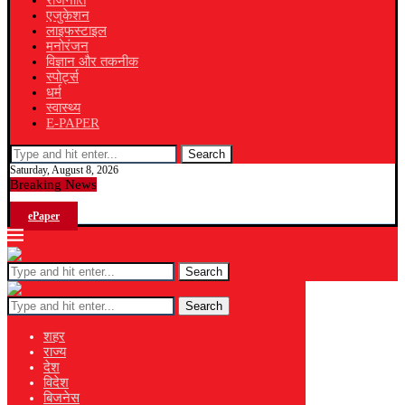
राजनीति
एजुकेशन
लाइफस्टाइल
मनोरंजन
विज्ञान और तकनीक
स्पोर्ट्स
धर्म
स्वास्थ्य
E-PAPER
Search
Saturday, August 8, 2026
Breaking News
ePaper
Search
Search
शहर
राज्य
देश
विदेश
बिजनेस