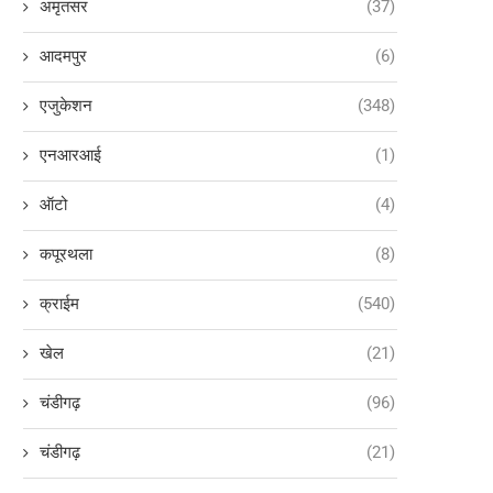
अमृतसर
(37)
आदमपुर
(6)
एजुकेशन
(348)
एनआरआई
(1)
ऑटो
(4)
कपूरथला
(8)
क्राईम
(540)
खेल
(21)
चंडीगढ़
(96)
चंडीगढ़
(21)