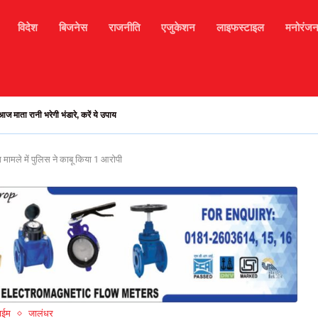
विदेश
बिजनेस
राजनीति
एजुकेशन
लाइफस्टाइल
मनोरंज
भरमौर मार्ग अवरुद्ध, हजारों टूरिस्ट फंसे, मोबाइल सिगनल...
 मामले में पुलिस ने काबू किया 1 आरोपी
ाईम
जालंधर