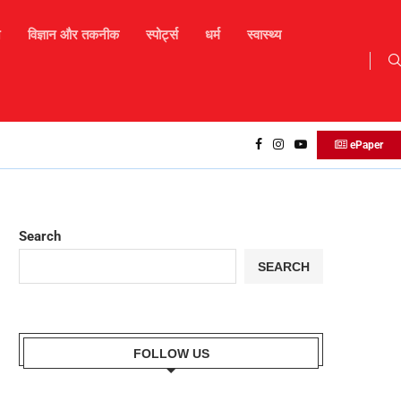
न
विज्ञान और तकनीक
स्पोर्ट्स
धर्म
स्वास्थ्य
Daily Horoscope : मकर राशि बालों को व्यवसाय में आज नए...
ePaper
Search
SEARCH
FOLLOW US