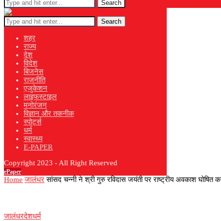
Search
Search
शहर
राज्य
देश
विदेश
बिजनेस
राजनीति
एजुकेशन
लाइफस्टाइल
मनोरंजन
विज्ञान और तकनीक
स्पोर्ट्स
धर्म
स्वास्थ्य
E-PAPER
Copyright 2023 - All Right Reserved
ePaper
Home
जालंधर
सांसद चन्नी ने श्री गुरु रविदास जयंती पर राष्ट्रीय अवकाश घोषित 
जालंधर
देश
धर्म