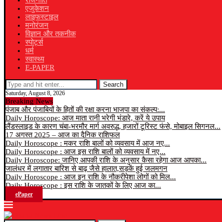
राजनीति
एजुकेशन
लाइफस्टाइल
मनोरंजन
विज्ञान और तकनीक
स्पोर्ट्स
धर्म
स्वास्थ्य
E-PAPER
Search
Saturday, August 8, 2026
Breaking News
पंजाब और पंजाबियों के हितों की रक्षा करना भाजपा का संकल्प:...
Daily Horoscope: आज माता रानी भरेगी भंडारे, करें ये उपाय
लैंडस्लाइड के कारण चंबा-भरमौर मार्ग अवरुद्ध, हजारों टूरिस्ट फंसे, मोबाइल सिगनल...
17 अगस्त 2025 – आज का दैनिक राशिफल
Daily Horoscope : मकर राशि बालों को व्यवसाय में आज नए...
Daily Horoscope : आज इस राशि बालों को व्यवसाय में नए...
Daily Horoscope: जानिए आपकी राशि के अनुसार कैसा रहेगा आज आपका...
जालंधर में लगातार बारिश से बाढ़ जैसे हालात,सड़कें हुई जलमगन
Daily Horoscope : आज इन राशि के नौकरीपेशा लोगों को मिल...
Daily Horoscope : इस राशि के जातकों के लिए आज का...
ePaper