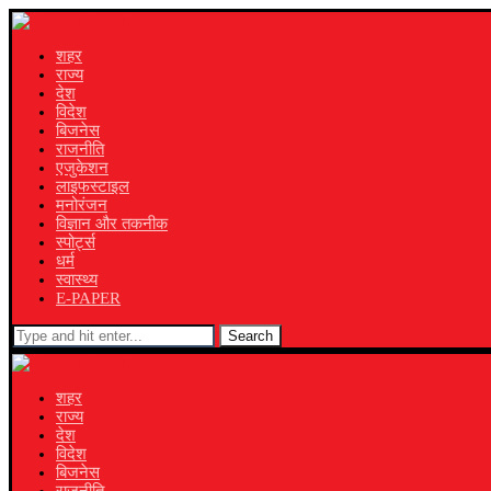
शहर
राज्य
देश
विदेश
बिजनेस
राजनीति
एजुकेशन
लाइफस्टाइल
मनोरंजन
विज्ञान और तकनीक
स्पोर्ट्स
धर्म
स्वास्थ्य
E-PAPER
Search
शहर
राज्य
देश
विदेश
बिजनेस