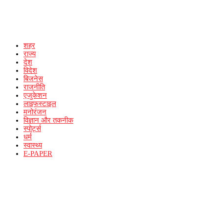
शहर
राज्य
देश
विदेश
बिजनेस
राजनीति
एजुकेशन
लाइफस्टाइल
मनोरंजन
विज्ञान और तकनीक
स्पोर्ट्स
धर्म
स्वास्थ्य
E-PAPER