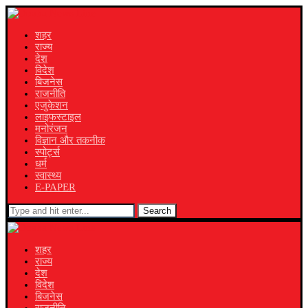
शहर
राज्य
देश
विदेश
बिजनेस
राजनीति
एजुकेशन
लाइफस्टाइल
मनोरंजन
विज्ञान और तकनीक
स्पोर्ट्स
धर्म
स्वास्थ्य
E-PAPER
Search
शहर
राज्य
देश
विदेश
बिजनेस