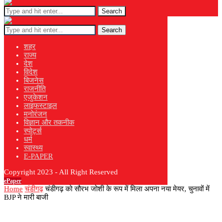
Search
Search
शहर
राज्य
देश
विदेश
बिजनेस
राजनीति
एजुकेशन
लाइफस्टाइल
मनोरंजन
विज्ञान और तकनीक
स्पोर्ट्स
धर्म
स्वास्थ्य
E-PAPER
Copyright 2023 - All Right Reserved
ePaper
Home
चंडीगढ़
चंडीगढ़ को सौरभ जोशी के रूप में मिला अपना नया मेयर, चुनावों में
BJP ने मारी बाजी