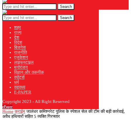
Search
Search
शहर
राज्य
देश
विदेश
बिजनेस
राजनीति
एजुकेशन
लाइफस्टाइल
मनोरंजन
विज्ञान और तकनीक
स्पोर्ट्स
धर्म
स्वास्थ्य
E-PAPER
Copyright 2023 - All Right Reserved
ePaper
Home
क्राईम
जालंधर कमिश्नरेट पुलिस के स्पेशल सेल की टीम की बड़ी कार्रवाई,
अवैध हथियारों सहित 5 व्यक्ति गिरफ्तार