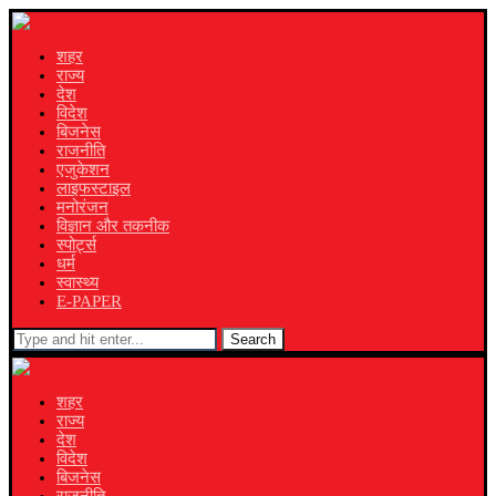
शहर
राज्य
देश
विदेश
बिजनेस
राजनीति
एजुकेशन
लाइफस्टाइल
मनोरंजन
विज्ञान और तकनीक
स्पोर्ट्स
धर्म
स्वास्थ्य
E-PAPER
Search
शहर
राज्य
देश
विदेश
बिजनेस