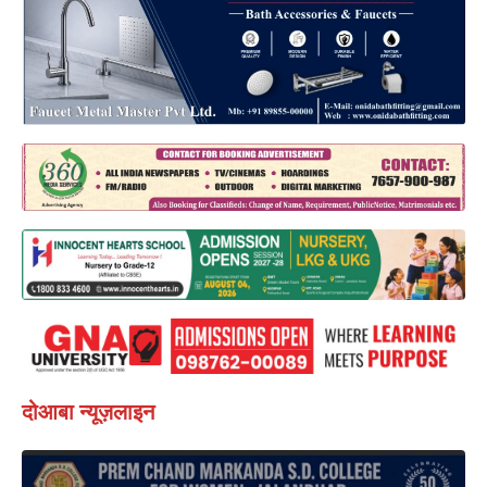
दोआबा न्यूज़लाइन