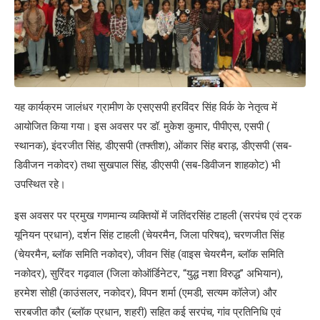
यह कार्यक्रम जालंधर ग्रामीण के एसएसपी हरविंदर सिंह विर्क के नेतृत्व में
आयोजित किया गया। इस अवसर पर डॉ. मुकेश कुमार, पीपीएस, एसपी (
स्थानक), इंदरजीत सिंह, डीएसपी (तफ्तीश), ओंकार सिंह बराड़, डीएसपी (सब-
डिवीजन नकोदर) तथा सुखपाल सिंह, डीएसपी (सब-डिवीजन शाहकोट) भी
उपस्थित रहे।
इस अवसर पर प्रमुख गणमान्य व्यक्तियों में जतिंदरसिंह टाहली (सरपंच एवं ट्रक
यूनियन प्रधान), दर्शन सिंह टाहली (चेयरमैन, जिला परिषद), चरणजीत सिंह
(चेयरमैन, ब्लॉक समिति नकोदर), जीवन सिंह (वाइस चेयरमैन, ब्लॉक समिति
नकोदर), सुरिंदर गढ़वाल (जिला कोऑर्डिनेटर, “युद्ध नशा विरुद्ध” अभियान),
हरमेश सोही (काउंसलर, नकोदर), विपन शर्मा (एमडी, सत्यम कॉलेज) और
सरबजीत कौर (ब्लॉक प्रधान, शहरी) सहित कई सरपंच, गांव प्रतिनिधि एवं