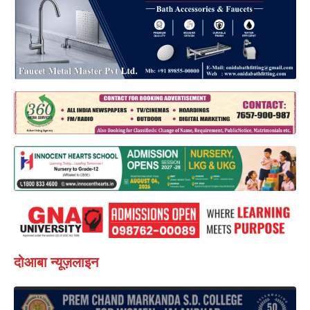
दोआबा न्यूज़लाइन