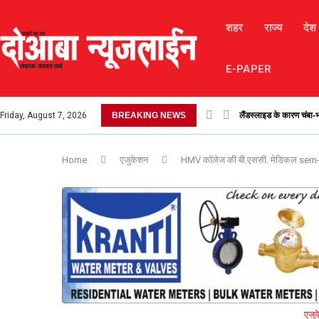
शहर
राज्य
देश
E-PAPER
Friday, August 7, 2026
BREAKING NEWS
लैंडस्लाइड के कारण चंबा-भर
Home
एजुकेशन
HMV कॉलेज की बी.एससी. मेडिकल sem-1 की छ
एजु