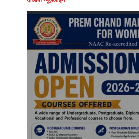
दोआबा न्यूज़लाइन