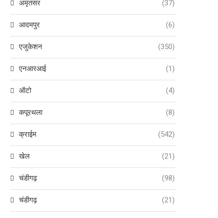
अमृतसर
(37)
आदमपुर
(6)
एजुकेशन
(350)
एनआरआई
(1)
ऑटो
(4)
कपूरथला
(8)
क्राईम
(542)
खेल
(21)
चंडीगढ़
(98)
चंडीगढ़
(21)