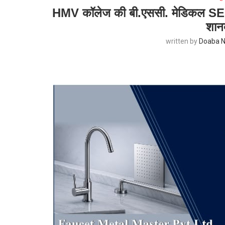
HMV कॉलेज की बी.एससी. मेडिकल SEM-1 क
शानद
written by
Doaba N