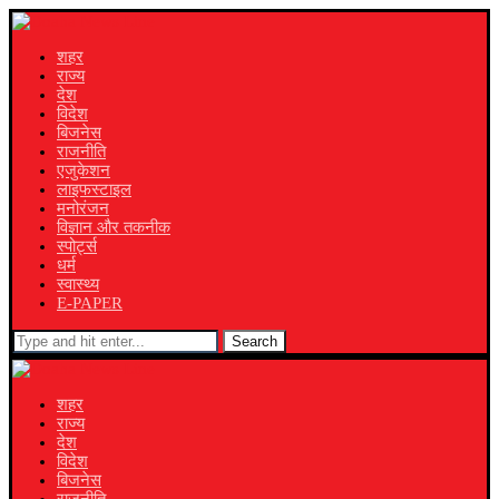
शहर
राज्य
देश
विदेश
बिजनेस
राजनीति
एजुकेशन
लाइफस्टाइल
मनोरंजन
विज्ञान और तकनीक
स्पोर्ट्स
धर्म
स्वास्थ्य
E-PAPER
Search
शहर
राज्य
देश
विदेश
बिजनेस