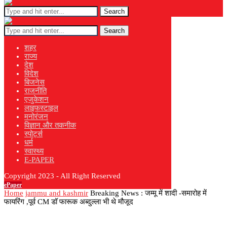
Search
Search
शहर
राज्य
देश
विदेश
बिजनेस
राजनीति
एजुकेशन
लाइफस्टाइल
मनोरंजन
विज्ञान और तकनीक
स्पोर्ट्स
धर्म
स्वास्थ्य
E-PAPER
Copyright 2023 - All Right Reserved
ePaper
Home
jammu and kashmir
Breaking News : जम्मू में शादी -समारोह में
फायरिंग ,पूर्व CM डॉ फारूक अब्दुल्ला भी थे मौजूद