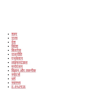
शहर
राज्य
देश
विदेश
बिजनेस
राजनीति
एजुकेशन
लाइफस्टाइल
मनोरंजन
विज्ञान और तकनीक
स्पोर्ट्स
धर्म
स्वास्थ्य
E-PAPER