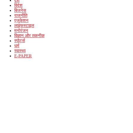
देश
विदेश
बिजनेस
राजनीति
एजुकेशन
लाइफस्टाइल
मनोरंजन
विज्ञान और तकनीक
स्पोर्ट्स
धर्म
स्वास्थ्य
E-PAPER