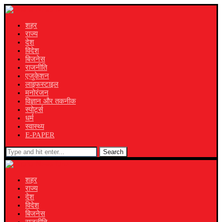
शहर
राज्य
देश
विदेश
बिजनेस
राजनीति
एजुकेशन
लाइफस्टाइल
मनोरंजन
विज्ञान और तकनीक
स्पोर्ट्स
धर्म
स्वास्थ्य
E-PAPER
Search
शहर
राज्य
देश
विदेश
बिजनेस