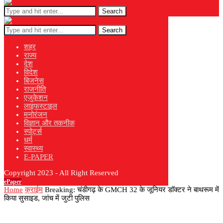
Search
Search
शहर
राज्य
देश
विदेश
बिजनेस
राजनीति
एजुकेशन
लाइफस्टाइल
मनोरंजन
विज्ञान और तकनीक
स्पोर्ट्स
धर्म
स्वास्थ्य
E-PAPER
Copyright 2023 - All Right Reserved
ePaper
Home
क्राईम
Breaking: चंडीगढ़ के GMCH 32 के जूनियर डाॅक्टर ने बाथरूम में
किया सुसाइड, जांच में जुटी पुलिस