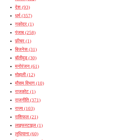
देश
(93)
धर्म
(357)
नकोदर
(1)
पंजाब
(258)
फ़ीचर
(1)
बिजनेस
(31)
बॉलीवुड
(30)
मनोरंजन
(61)
मोहाली
(12)
मौसम विभाग
(10)
राजकोट
(1)
राजनीति
(371)
राज्य
(103)
राशिफल
(21)
लाइफस्टाइल
(1)
लुधियाना
(60)