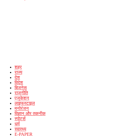
शहर
राज्य
देश
विदेश
बिजनेस
राजनीति
एजुकेशन
लाइफस्टाइल
मनोरंजन
विज्ञान और तकनीक
स्पोर्ट्स
धर्म
स्वास्थ्य
E-PAPER