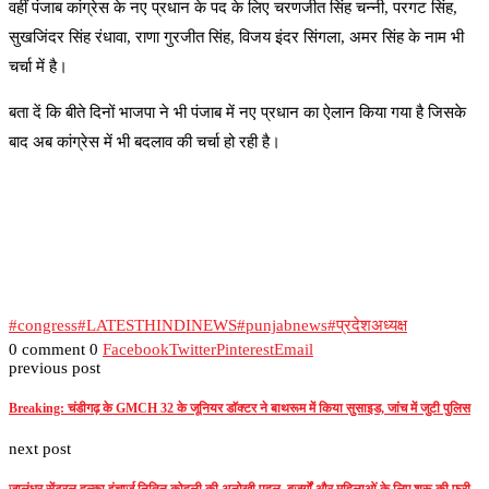
वहीं पंजाब कांग्रेस के नए प्रधान के पद के लिए चरणजीत सिंह चन्नी, परगट सिंह,
सुखजिंदर सिंह रंधावा, राणा गुरजीत सिंह, विजय इंदर सिंगला, अमर सिंह के नाम भी
चर्चा में है।
बता दें कि बीते दिनों भाजपा ने भी पंजाब में नए प्रधान का ऐलान किया गया है जिसके
बाद अब कांग्रेस में भी बदलाव की चर्चा हो रही है।
#congress
#LATESTHINDINEWS
#punjabnews
#प्रदेशअध्यक्ष
0 comment
0
Facebook
Twitter
Pinterest
Email
previous post
Breaking: चंडीगढ़ के GMCH 32 के जूनियर डाॅक्टर ने बाथरूम में किया सुसाइड, जांच में जुटी पुलिस
next post
जालंधर सेंट्रल हल्का इंचार्ज नितिन कोहली की अनोखी पहल, बुजुर्गों और महिलाओं के लिए शुरू की फ्री