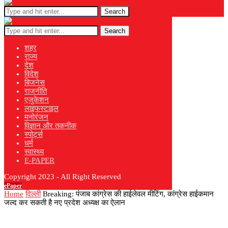
Search
Search
शहर
राज्य
देश
विदेश
बिजनेस
राजनीति
एजुकेशन
लाइफस्टाइल
मनोरंजन
विज्ञान और तकनीक
स्पोर्ट्स
धर्म
स्वास्थ्य
E-PAPER
Copyright 2023 - All Right Reserved
ePaper
Home
दिल्ली
Breaking: पंजाब कांग्रेस की हाईलेवल मीटिंग, कांग्रेस हाईकमान
जल्द कर सकती है नए प्रदेश अध्यक्ष का ऐलान