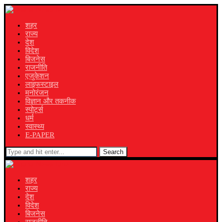
शहर
राज्य
देश
विदेश
बिजनेस
राजनीति
एजुकेशन
लाइफस्टाइल
मनोरंजन
विज्ञान और तकनीक
स्पोर्ट्स
धर्म
स्वास्थ्य
E-PAPER
Search
शहर
राज्य
देश
विदेश
बिजनेस