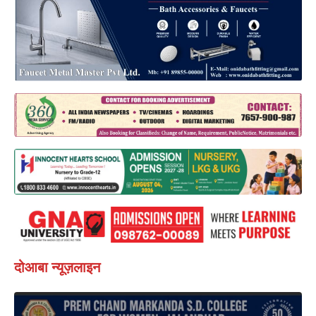
दोआबा न्यूज़लाइन