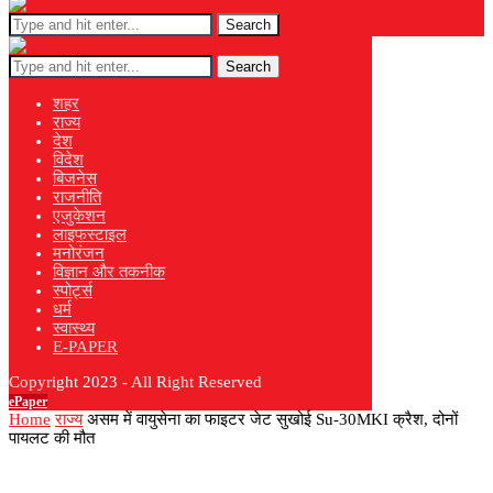
Search
Search
शहर
राज्य
देश
विदेश
बिजनेस
राजनीति
एजुकेशन
लाइफस्टाइल
मनोरंजन
विज्ञान और तकनीक
स्पोर्ट्स
धर्म
स्वास्थ्य
E-PAPER
Copyright 2023 - All Right Reserved
ePaper
Home
राज्य
असम में वायुसेना का फाइटर जेट सुखोई Su‑30MKI क्रैश, दोनों
पायलट की मौत