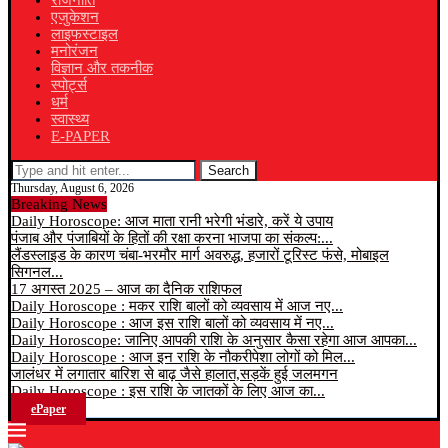
राजनीति
एजुकेशन
लाइफस्टाइल
मनोरंजन
विज्ञान और तकनीक
स्पोर्ट्स
धर्म
स्वास्थ्य
E-PAPER
Search
Thursday, August 6, 2026
Breaking News
Daily Horoscope: आज माता रानी भरेगी भंडारे, करें ये उपाय
पंजाब और पंजाबियों के हितों की रक्षा करना भाजपा का संकल्प:...
लैंडस्लाइड के कारण चंबा-भरमौर मार्ग अवरुद्ध, हजारों टूरिस्ट फंसे, मोबाइल
सिगनल...
17 अगस्त 2025 – आज का दैनिक राशिफल
Daily Horoscope : मकर राशि बालों को व्यवसाय में आज नए...
Daily Horoscope : आज इस राशि बालों को व्यवसाय में नए...
Daily Horoscope: जानिए आपकी राशि के अनुसार कैसा रहेगा आज आपका...
Daily Horoscope : आज इन राशि के नौकरीपेशा लोगों को मिल...
जालंधर में लगातार बारिश से बाढ़ जैसे हालात,सड़कें हुई जलमगन
Daily Horoscope : इस राशि के जातकों के लिए आज का...
ePaper