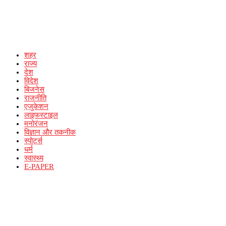
शहर
राज्य
देश
विदेश
बिजनेस
राजनीति
एजुकेशन
लाइफस्टाइल
मनोरंजन
विज्ञान और तकनीक
स्पोर्ट्स
धर्म
स्वास्थ्य
E-PAPER