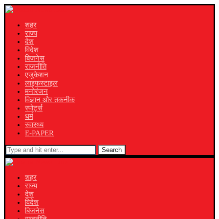
शहर
राज्य
देश
विदेश
बिजनेस
राजनीति
एजुकेशन
लाइफस्टाइल
मनोरंजन
विज्ञान और तकनीक
स्पोर्ट्स
धर्म
स्वास्थ्य
E-PAPER
Search
शहर
राज्य
देश
विदेश
बिजनेस