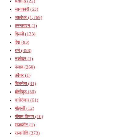
चंडीगढ़
(22)
जानकारी
(53)
जालंधर
(1,769)
तरनतारन
(1)
दिल्ली
(133)
देश
(93)
धर्म
(358)
नकोदर
(1)
पंजाब
(260)
फ़ीचर
(1)
बिजनेस
(31)
बॉलीवुड
(30)
मनोरंजन
(61)
मोहाली
(12)
मौसम विभाग
(10)
राजकोट
(1)
राजनीति
(373)