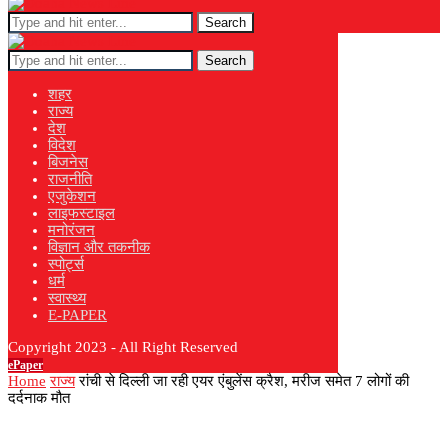
Search
Search
शहर
राज्य
देश
विदेश
बिजनेस
राजनीति
एजुकेशन
लाइफस्टाइल
मनोरंजन
विज्ञान और तकनीक
स्पोर्ट्स
धर्म
स्वास्थ्य
E-PAPER
Copyright 2023 - All Right Reserved
ePaper
Home
राज्य
रांची से दिल्ली जा रही एयर एंबुलेंस क्रैश, मरीज समेत 7 लोगों की
दर्दनाक मौत