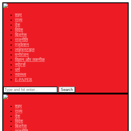
शहर
राज्य
देश
विदेश
बिजनेस
राजनीति
एजुकेशन
लाइफस्टाइल
मनोरंजन
विज्ञान और तकनीक
स्पोर्ट्स
धर्म
स्वास्थ्य
E-PAPER
Search
शहर
राज्य
देश
विदेश
बिजनेस