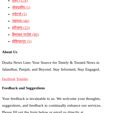
शहर
(374)
संपादकीय
(1)
स्पोर्ट्स
(5)
स्वास्थ्य
(46)
हरियाणा
(25)
हिमाचल प्रदेश
(80)
होशियारपुर
(5)
About Us
Doaba News Line: Your Source for Timely & Trusted News in
Jalandhar, Punjab, and Beyond. Stay Informed, Stay Engaged.
Facebook
Youtube
Feedback and Suggestions
Your feedback is invaluable to us. We welcome your thoughts,
suggestions, and feedback to continually enhance our services.
Please fill out the form below or email us directly at