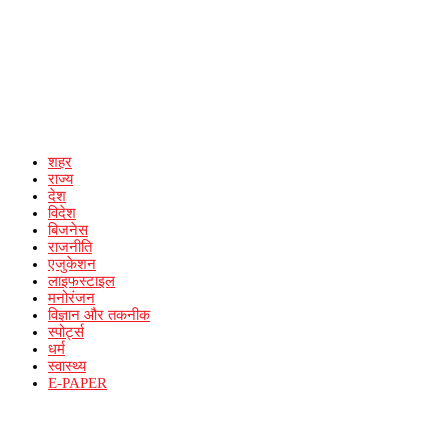
शहर
राज्य
देश
विदेश
बिजनेस
राजनीति
एजुकेशन
लाइफस्टाइल
मनोरंजन
विज्ञान और तकनीक
स्पोर्ट्स
धर्म
स्वास्थ्य
E-PAPER