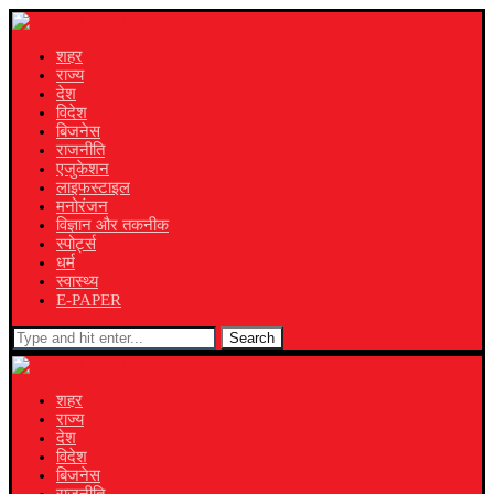
शहर
राज्य
देश
विदेश
बिजनेस
राजनीति
एजुकेशन
लाइफस्टाइल
मनोरंजन
विज्ञान और तकनीक
स्पोर्ट्स
धर्म
स्वास्थ्य
E-PAPER
Search
शहर
राज्य
देश
विदेश
बिजनेस