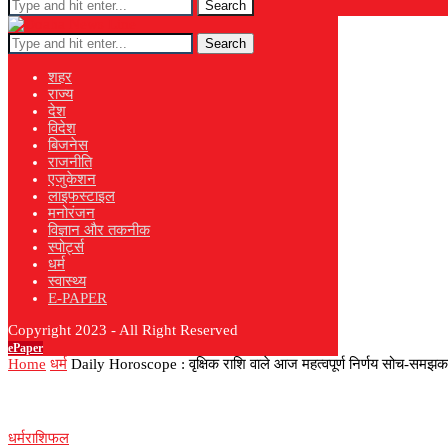
Search
Search
शहर
राज्य
देश
विदेश
बिजनेस
राजनीति
एजुकेशन
लाइफस्टाइल
मनोरंजन
विज्ञान और तकनीक
स्पोर्ट्स
धर्म
स्वास्थ्य
E-PAPER
Copyright 2023 - All Right Reserved
ePaper
Home
धर्म
Daily Horoscope : वृक्षिक राशि वाले आज महत्वपूर्ण निर्णय सोच-समझकर
धर्म
राशिफल