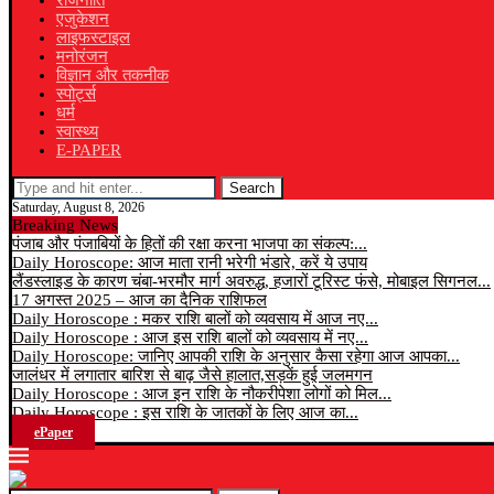
राजनीति
एजुकेशन
लाइफस्टाइल
मनोरंजन
विज्ञान और तकनीक
स्पोर्ट्स
धर्म
स्वास्थ्य
E-PAPER
Search
Saturday, August 8, 2026
Breaking News
पंजाब और पंजाबियों के हितों की रक्षा करना भाजपा का संकल्प:...
Daily Horoscope: आज माता रानी भरेगी भंडारे, करें ये उपाय
लैंडस्लाइड के कारण चंबा-भरमौर मार्ग अवरुद्ध, हजारों टूरिस्ट फंसे, मोबाइल सिगनल...
17 अगस्त 2025 – आज का दैनिक राशिफल
Daily Horoscope : मकर राशि बालों को व्यवसाय में आज नए...
Daily Horoscope : आज इस राशि बालों को व्यवसाय में नए...
Daily Horoscope: जानिए आपकी राशि के अनुसार कैसा रहेगा आज आपका...
जालंधर में लगातार बारिश से बाढ़ जैसे हालात,सड़कें हुई जलमगन
Daily Horoscope : आज इन राशि के नौकरीपेशा लोगों को मिल...
Daily Horoscope : इस राशि के जातकों के लिए आज का...
ePaper