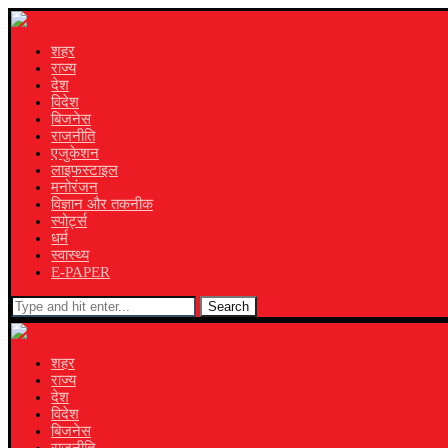
शहर
राज्य
देश
विदेश
बिजनेस
राजनीति
एजुकेशन
लाइफस्टाइल
मनोरंजन
विज्ञान और तकनीक
स्पोर्ट्स
धर्म
स्वास्थ्य
E-PAPER
Search
शहर
राज्य
देश
विदेश
बिजनेस