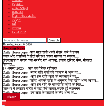
राजनीति
एजुकेशन
लाइफस्टाइल
मनोरंजन
विज्ञान और तकनीक
स्पोर्ट्स
धर्म
स्वास्थ्य
E-PAPER
Search
Thursday, August 6, 2026
Breaking News
Daily Horoscope: आज माता रानी भरेगी भंडारे, करें ये उपाय
पंजाब और पंजाबियों के हितों की रक्षा करना भाजपा का संकल्प:...
लैंडस्लाइड के कारण चंबा-भरमौर मार्ग अवरुद्ध, हजारों टूरिस्ट फंसे, मोबाइल
सिगनल...
17 अगस्त 2025 – आज का दैनिक राशिफल
Daily Horoscope : मकर राशि बालों को व्यवसाय में आज नए...
Daily Horoscope : आज इस राशि बालों को व्यवसाय में नए...
Daily Horoscope: जानिए आपकी राशि के अनुसार कैसा रहेगा आज आपका...
Daily Horoscope : आज इन राशि के नौकरीपेशा लोगों को मिल...
जालंधर में लगातार बारिश से बाढ़ जैसे हालात,सड़कें हुई जलमगन
Daily Horoscope : इस राशि के जातकों के लिए आज का...
ePaper