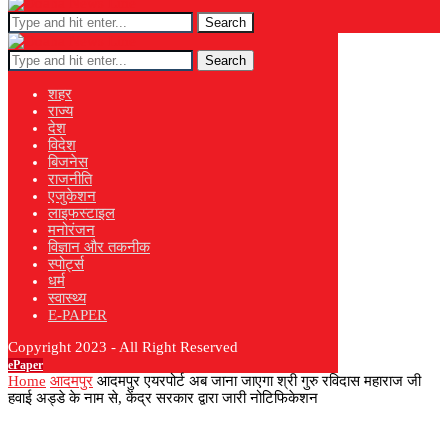
Search
Search
शहर
राज्य
देश
विदेश
बिजनेस
राजनीति
एजुकेशन
लाइफस्टाइल
मनोरंजन
विज्ञान और तकनीक
स्पोर्ट्स
धर्म
स्वास्थ्य
E-PAPER
Copyright 2023 - All Right Reserved
ePaper
Home
आदमपुर
आदमपुर एयरपोर्ट अब जाना जाएगा श्री गुरु रविदास महाराज जी
हवाई अड्डे के नाम से, केंद्र सरकार द्वारा जारी नोटिफिकेशन