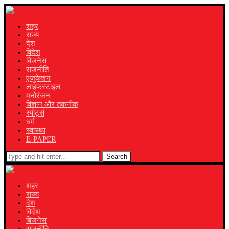
शहर
राज्य
देश
विदेश
बिजनेस
राजनीति
एजुकेशन
लाइफस्टाइल
मनोरंजन
विज्ञान और तकनीक
स्पोर्ट्स
धर्म
स्वास्थ्य
E-PAPER
Search
शहर
राज्य
देश
विदेश
बिजनेस