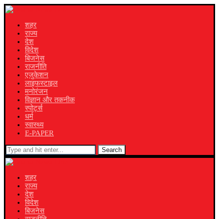
शहर
राज्य
देश
विदेश
बिजनेस
राजनीति
एजुकेशन
लाइफस्टाइल
मनोरंजन
विज्ञान और तकनीक
स्पोर्ट्स
धर्म
स्वास्थ्य
E-PAPER
Search
शहर
राज्य
देश
विदेश
बिजनेस