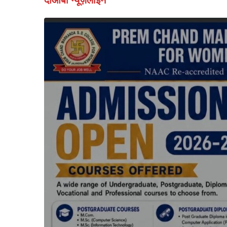
दोआबा न्यूज़लाइन