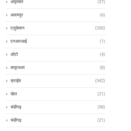
अमृतसर
(37)
आदमपुर
(6)
एजुकेशन
(350)
एनआरआई
(1)
ऑटो
(4)
कपूरथला
(8)
क्राईम
(542)
खेल
(21)
चंडीगढ़
(98)
चंडीगढ़
(21)