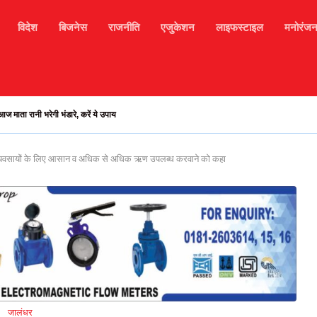
विदेश
बिजनेस
राजनीति
एजुकेशन
लाइफस्टाइल
मनोरंज
भरमौर मार्ग अवरुद्ध, हजारों टूरिस्ट फंसे, मोबाइल सिगनल...
क व्यवसायों के लिए आसान व अधिक से अधिक ऋण उपलब्ध करवाने को कहा
जालंधर