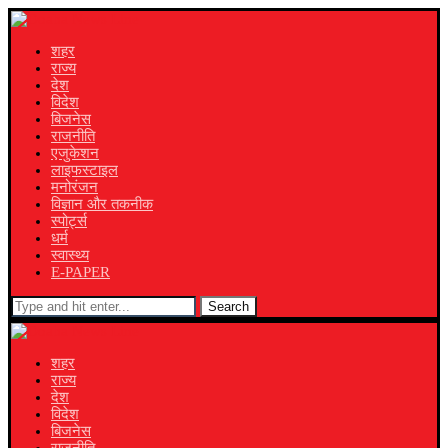
शहर
राज्य
देश
विदेश
बिजनेस
राजनीति
एजुकेशन
लाइफस्टाइल
मनोरंजन
विज्ञान और तकनीक
स्पोर्ट्स
धर्म
स्वास्थ्य
E-PAPER
Search
शहर
राज्य
देश
विदेश
बिजनेस