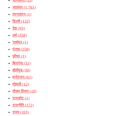
जानकारी
(53)
जालंधर
(1,761)
तरनतारन
(1)
दिल्ली
(132)
देश
(93)
धर्म
(358)
नकोदर
(1)
पंजाब
(258)
फ़ीचर
(1)
बिजनेस
(31)
बॉलीवुड
(30)
मनोरंजन
(61)
मोहाली
(12)
मौसम विभाग
(10)
राजकोट
(1)
राजनीति
(372)
राज्य
(103)