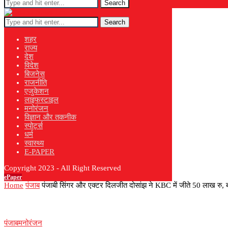
Search
Search
शहर
राज्य
देश
विदेश
बिजनेस
राजनीति
एजुकेशन
लाइफस्टाइल
मनोरंजन
विज्ञान और तकनीक
स्पोर्ट्स
धर्म
स्वास्थ्य
E-PAPER
Copyright 2023 - All Right Reserved
ePaper
Home
पंजाब
पंजाबी सिंगर और एक्टर दिलजीत दोसांझ ने KBC में जीते 50 लाख रु, ब
पंजाब
मनोरंजन