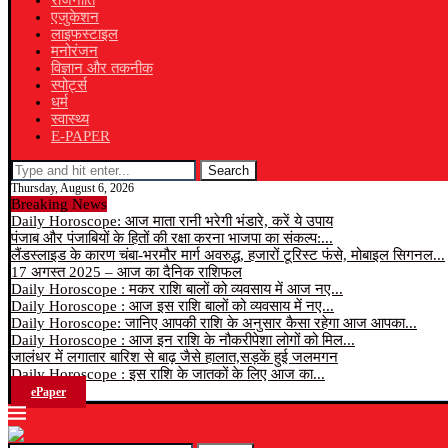
राजनीति
एजुकेशन
लाइफस्टाइल
मनोरंजन
विज्ञान और तकनीक
स्पोर्ट्स
धर्म
स्वास्थ्य
E-PAPER
Search
Thursday, August 6, 2026
Breaking News
Daily Horoscope: आज माता रानी भरेगी भंडारे, करें ये उपाय
पंजाब और पंजाबियों के हितों की रक्षा करना भाजपा का संकल्प:...
लैंडस्लाइड के कारण चंबा-भरमौर मार्ग अवरुद्ध, हजारों टूरिस्ट फंसे, मोबाइल सिगनल...
17 अगस्त 2025 – आज का दैनिक राशिफल
Daily Horoscope : मकर राशि बालों को व्यवसाय में आज नए...
Daily Horoscope : आज इस राशि बालों को व्यवसाय में नए...
Daily Horoscope: जानिए आपकी राशि के अनुसार कैसा रहेगा आज आपका...
Daily Horoscope : आज इन राशि के नौकरीपेशा लोगों को मिल...
जालंधर में लगातार बारिश से बाढ़ जैसे हालात,सड़कें हुई जलमगन
Daily Horoscope : इस राशि के जातकों के लिए आज का...
ePaper