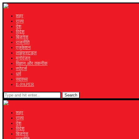
शहर
राज्य
देश
विदेश
बिजनेस
राजनीति
एजुकेशन
लाइफस्टाइल
मनोरंजन
विज्ञान और तकनीक
स्पोर्ट्स
धर्म
स्वास्थ्य
E-PAPER
Search
शहर
राज्य
देश
विदेश
बिजनेस