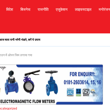
विदेश
बिजनेस
राजनीति
एजुकेशन
लाइफस्टाइल
मनोरंज
भरमौर मार्ग अवरुद्ध, हजारों टूरिस्ट फंसे, मोबाइल सिगनल...
 टाउन में ओपन जिम लगाया गया
ncategorized