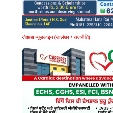
दोआबा न्यूजलाइन (जालंधर / राजनीति)