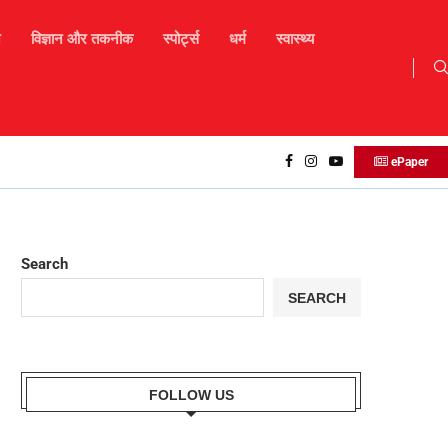
न
विज्ञान और तकनीक
स्पोर्ट्स
धर्म
स्वास्थ्य
17 अगस्त 2025 – आज का दैनिक राशिफल
ePaper
Search
SEARCH
FOLLOW US