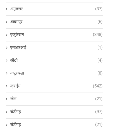
अमृतसर
(37)
आदमपुर
(6)
एजुकेशन
(348)
एनआरआई
(1)
ऑटो
(4)
कपूरथला
(8)
क्राईम
(542)
खेल
(21)
चंडीगढ़
(97)
चंडीगढ़
(21)