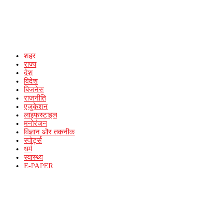
शहर
राज्य
देश
विदेश
बिजनेस
राजनीति
एजुकेशन
लाइफस्टाइल
मनोरंजन
विज्ञान और तकनीक
स्पोर्ट्स
धर्म
स्वास्थ्य
E-PAPER