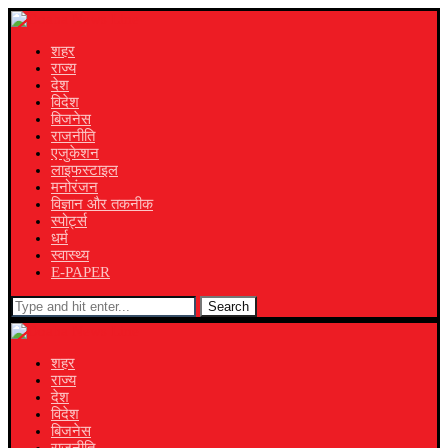
शहर
राज्य
देश
विदेश
बिजनेस
राजनीति
एजुकेशन
लाइफस्टाइल
मनोरंजन
विज्ञान और तकनीक
स्पोर्ट्स
धर्म
स्वास्थ्य
E-PAPER
Search
शहर
राज्य
देश
विदेश
बिजनेस