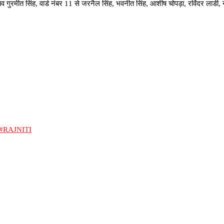
 गुरमीत सिंह, वार्ड नंबर 11 से जरनैल सिंह, भवनीत सिंह, आशीष चोपड़ा, रविंदर लाडी,
#RAJNITI