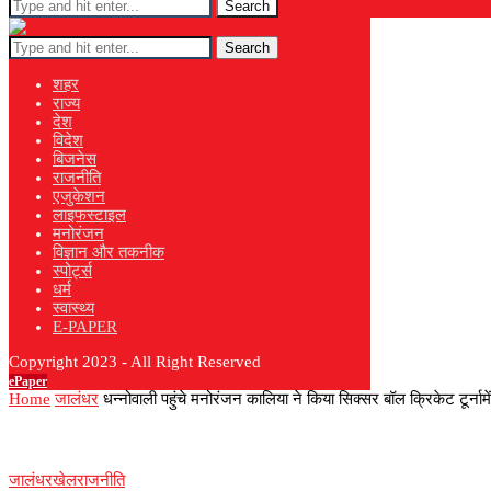
Search
Search
शहर
राज्य
देश
विदेश
बिजनेस
राजनीति
एजुकेशन
लाइफस्टाइल
मनोरंजन
विज्ञान और तकनीक
स्पोर्ट्स
धर्म
स्वास्थ्य
E-PAPER
Copyright 2023 - All Right Reserved
ePaper
Home
जालंधर
धन्नोवाली पहुंचे मनोरंजन कालिया ने किया सिक्सर बॉल क्रिकेट टूर्नामे
जालंधर
खेल
राजनीति