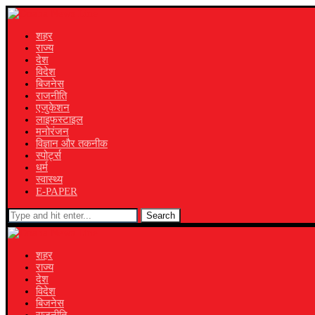
शहर
राज्य
देश
विदेश
बिजनेस
राजनीति
एजुकेशन
लाइफस्टाइल
मनोरंजन
विज्ञान और तकनीक
स्पोर्ट्स
धर्म
स्वास्थ्य
E-PAPER
Search
शहर
राज्य
देश
विदेश
बिजनेस