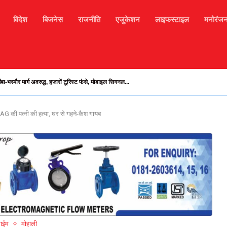
विदेश
बिजनेस
राजनीति
एजुकेशन
लाइफस्टाइल
मनोरंज
आज का दैनिक राशिफल
l. AG की पत्नी की हत्या, घर से गहने-कैश गायब
राईम
मोहाली