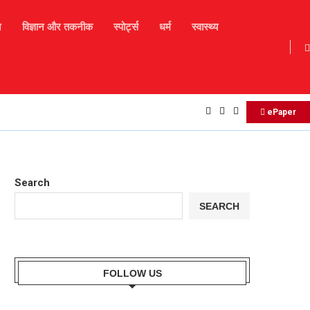
न
विज्ञान और तकनीक
स्पोर्ट्स
धर्म
स्वास्थ्य
Daily Horoscope : मकर राशि बालों को व्यवसाय में आज नए.
ePaper
Search
SEARCH
FOLLOW US