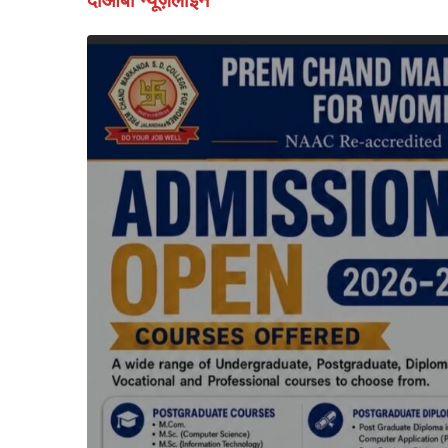
दोआबा न्यूज़लाइन