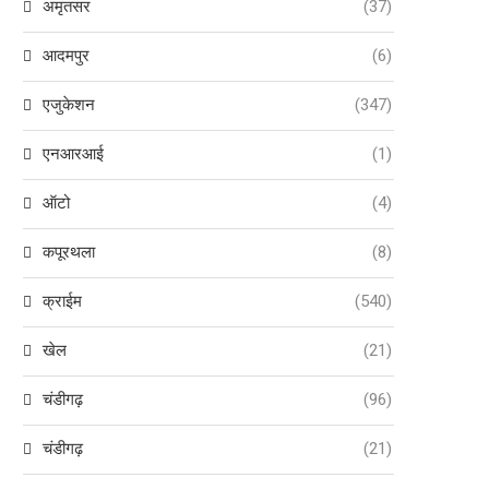
अमृतसर
(37)
आदमपुर
(6)
एजुकेशन
(347)
एनआरआई
(1)
ऑटो
(4)
कपूरथला
(8)
क्राईम
(540)
खेल
(21)
चंडीगढ़
(96)
चंडीगढ़
(21)