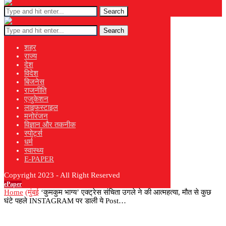
Search
Search
शहर
राज्य
देश
विदेश
बिजनेस
राजनीति
एजुकेशन
लाइफस्टाइल
मनोरंजन
विज्ञान और तकनीक
स्पोर्ट्स
धर्म
स्वास्थ्य
E-PAPER
Copyright 2023 - All Right Reserved
ePaper
Home
(मुंबई
‘कुमकुम भाग्य’ एक्ट्रेस संचिता उगले ने की आत्महत्या, मौत से कुछ
घंटे पहले INSTAGRAM पर डाली ये Post…