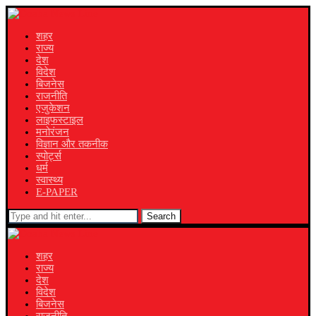
शहर
राज्य
देश
विदेश
बिजनेस
राजनीति
एजुकेशन
लाइफस्टाइल
मनोरंजन
विज्ञान और तकनीक
स्पोर्ट्स
धर्म
स्वास्थ्य
E-PAPER
Search
शहर
राज्य
देश
विदेश
बिजनेस