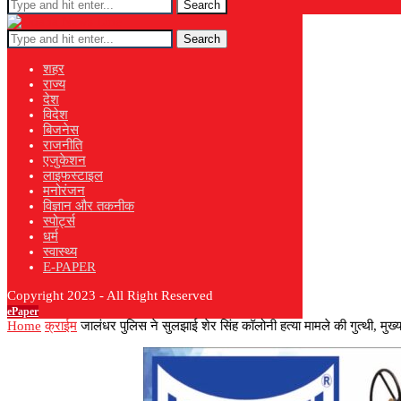
Search
Search
शहर
राज्य
देश
विदेश
बिजनेस
राजनीति
एजुकेशन
लाइफस्टाइल
मनोरंजन
विज्ञान और तकनीक
स्पोर्ट्स
धर्म
स्वास्थ्य
E-PAPER
Copyright 2023 - All Right Reserved
ePaper
Home
क्राईम
जालंधर पुलिस ने सुलझाई शेर सिंह कॉलोनी हत्या मामले की गुत्थी, मुख्