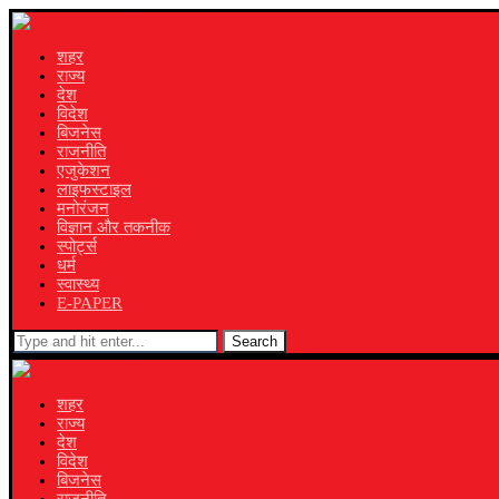
शहर
राज्य
देश
विदेश
बिजनेस
राजनीति
एजुकेशन
लाइफस्टाइल
मनोरंजन
विज्ञान और तकनीक
स्पोर्ट्स
धर्म
स्वास्थ्य
E-PAPER
Search
शहर
राज्य
देश
विदेश
बिजनेस