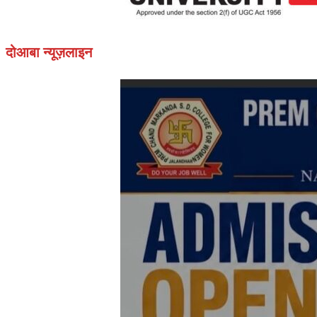
दोआबा न्यूज़लाइन