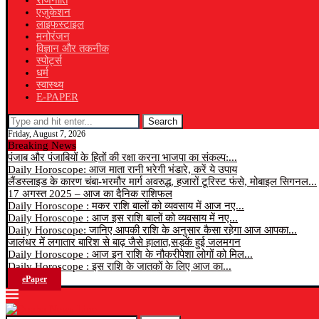
राजनीति
एजुकेशन
लाइफस्टाइल
मनोरंजन
विज्ञान और तकनीक
स्पोर्ट्स
धर्म
स्वास्थ्य
E-PAPER
Search
Friday, August 7, 2026
Breaking News
पंजाब और पंजाबियों के हितों की रक्षा करना भाजपा का संकल्प:...
Daily Horoscope: आज माता रानी भरेगी भंडारे, करें ये उपाय
लैंडस्लाइड के कारण चंबा-भरमौर मार्ग अवरुद्ध, हजारों टूरिस्ट फंसे, मोबाइल सिगनल...
17 अगस्त 2025 – आज का दैनिक राशिफल
Daily Horoscope : मकर राशि बालों को व्यवसाय में आज नए...
Daily Horoscope : आज इस राशि बालों को व्यवसाय में नए...
Daily Horoscope: जानिए आपकी राशि के अनुसार कैसा रहेगा आज आपका...
जालंधर में लगातार बारिश से बाढ़ जैसे हालात,सड़कें हुई जलमगन
Daily Horoscope : आज इन राशि के नौकरीपेशा लोगों को मिल...
Daily Horoscope : इस राशि के जातकों के लिए आज का...
ePaper