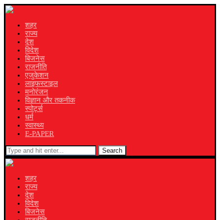
शहर
राज्य
देश
विदेश
बिजनेस
राजनीति
एजुकेशन
लाइफस्टाइल
मनोरंजन
विज्ञान और तकनीक
स्पोर्ट्स
धर्म
स्वास्थ्य
E-PAPER
Search
शहर
राज्य
देश
विदेश
बिजनेस