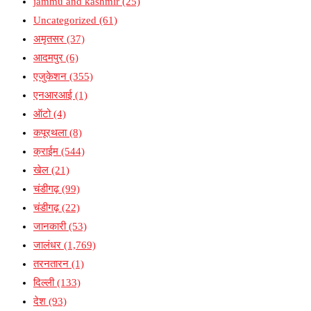
jammu and kashmir
(25)
Uncategorized
(61)
अमृतसर
(37)
आदमपुर
(6)
एजुकेशन
(355)
एनआरआई
(1)
ऑटो
(4)
कपूरथला
(8)
क्राईम
(544)
खेल
(21)
चंडीगढ़
(99)
चंडीगढ़
(22)
जानकारी
(53)
जालंधर
(1,769)
तरनतारन
(1)
दिल्ली
(133)
देश
(93)