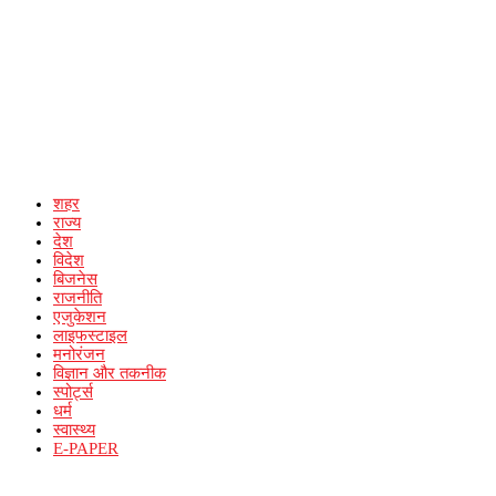
शहर
राज्य
देश
विदेश
बिजनेस
राजनीति
एजुकेशन
लाइफस्टाइल
मनोरंजन
विज्ञान और तकनीक
स्पोर्ट्स
धर्म
स्वास्थ्य
E-PAPER