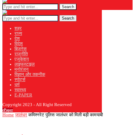
Search
Search
शहर
राज्य
देश
विदेश
बिजनेस
राजनीति
एजुकेशन
लाइफस्टाइल
मनोरंजन
विज्ञान और तकनीक
स्पोर्ट्स
धर्म
स्वास्थ्य
E-PAPER
Copyright 2023 - All Right Reserved
ePaper
Home
जालंधर
कमिश्नरेट पुलिस जालंधर को मिली बड़ी कामयाबी