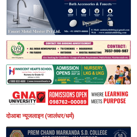
दोआबा न्यूजलाइन (जालंधर/धर्म)