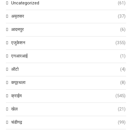
Uncategorized
(61)
अमृतसर
(37)
आदमपुर
(6)
एजुकेशन
(355)
एनआरआई
(1)
ऑटो
(4)
कपूरथला
(8)
क्राईम
(545)
खेल
(21)
चंडीगढ़
(99)