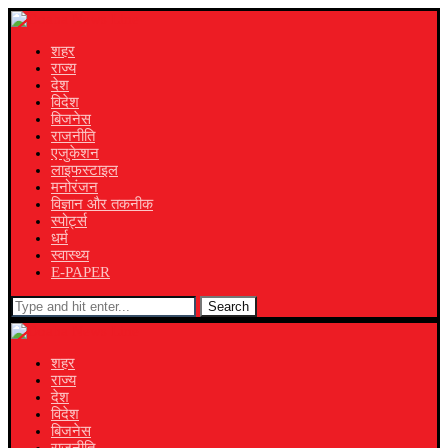
शहर
राज्य
देश
विदेश
बिजनेस
राजनीति
एजुकेशन
लाइफस्टाइल
मनोरंजन
विज्ञान और तकनीक
स्पोर्ट्स
धर्म
स्वास्थ्य
E-PAPER
Search
शहर
राज्य
देश
विदेश
बिजनेस