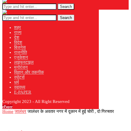
Search
Search
शहर
राज्य
देश
विदेश
बिजनेस
राजनीति
एजुकेशन
लाइफस्टाइल
मनोरंजन
विज्ञान और तकनीक
स्पोर्ट्स
धर्म
स्वास्थ्य
E-PAPER
Copyright 2023 - All Right Reserved
ePaper
Home
जालंधर
जालंधर के अवतार नगर में दूकान में हुई चोरी , दो गिरफ्तार