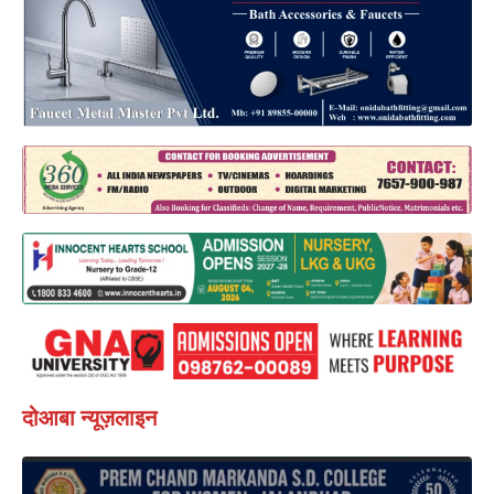
दोआबा न्यूज़लाइन